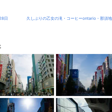
28日
久しぶりの乙女の滝・コーヒーontario・那須地ビ
事