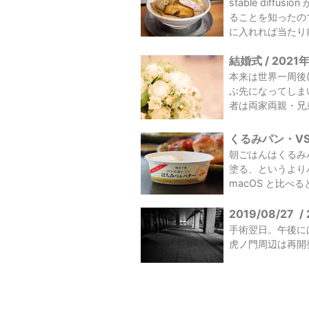
stable dif
ることを知ったの
に入れれば当たり前
結婚式 / 2021
本来は世界一周後
ぶ先になってしま
者は両家両親・兄弟
くるみパン・VSC
朝ごはんはくるみ
塗る、というより
macOS と比べる
2019/08/27
/
手術翌日。午後に
虎ノ門周辺は再開