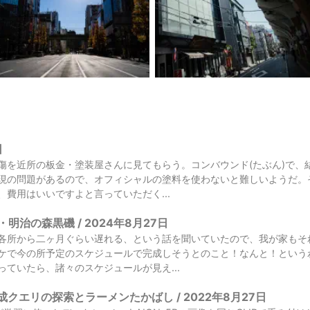
日
傷を近所の板金・塗装屋さんに見てもらう。コンバウンド(たぶん)で、
現の問題があるので、オフィシャルの塗料を使わないと難しいようだ。
、費用はいいですよと言っていただく...
明治の森黒磯 / 2024年8月27日
各所から二ヶ月ぐらい遅れる、という話を聞いていたので、我が家もそ
ケで今の所予定のスケジュールで完成しそうとのこと！なんと！という
っていたら、諸々のスケジュールが見え...
生成クエリの探索とラーメンたかばし / 2022年8月27日