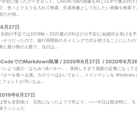
fusion が学習に使ったデータセット、LAION-5Bの画像を同じCLIPで
で、色々とクエリを入れて検索。生成画像として出したい画像を検索で
だが傾...
年8月27日
(当初の予定では2019秋～2021夏の2年ほどの予定)に結婚式を挙げ
いそうだったので、旅行再開前のタイミングで式を挙げることにしたの
と最小限の人数で。当日は...
odeでのMarkdown執筆 / 2020年8月27日
/
2020年8月2
パンよつ葉の「はちみつ&バター」、美味しすぎて我家の定番になって
バターを食べる感。カロリーはおいておく。メインマシンを Windows
とフォントが汚いなぁ...
2019年8月27日
は管も全部抜け、元気になったようで何より。——今日は散歩時に、モ
発ラッシュだ。