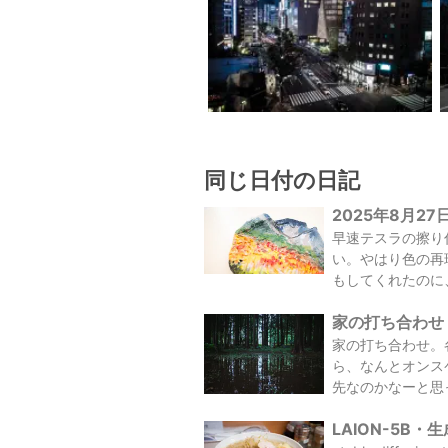
同じ日付の日記
2025年8月27
早速テスラの擦り
い。やはり色の再
もしてくれたのに
家の打ち合わせ・
家の打ち合わせ。
ら、なんとオンス
先なのかなーと思
LAION-5B・