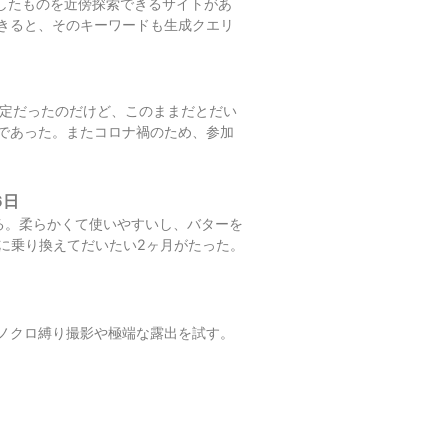
重み付けしたものを近傍探索できるサイトがあ
きると、そのキーワードも生成クエリ
る予定だったのだけど、このままだとだい
であった。またコロナ禍のため、参加
6日
る。柔らかくて使いやすいし、バターを
 に乗り換えてだいたい2ヶ月がたった。
ノクロ縛り撮影や極端な露出を試す。