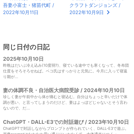
吾妻小富士・猪苗代町 /
クラフトダンジョンズ /
2022年10月11日
2022年10月9日
同じ日付の日記
2025年10月10日
昨晩はだいぶ冷え込み(10度弱?)、寝ている途中でも寒くなって、冬布団
仕度をそろそろせねば。ベコ氏はすっかりと元気に。今月に入って寝返
り期が...
妻の体調不良・自治医大病院受診 / 2024年10月10日
珍しく妻が午前中から体が痛むと寝込む。自分はちょっと辛いだけで体
調が悪い、と言ってしまうのだけど、妻はよっぽどじゃないとそう言わ
ないので、だ...
ChatGPT・DALL-E3での対話遊び / 2023年10月10日
ChatGPTで対話しながらプロンプトが作られていく、DALL-E3で遊ぶ。
画像promptはなかなか思い通りにいかなくて、大体適当につくっ...