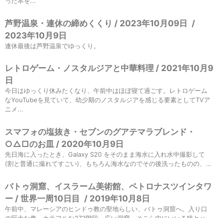
った本を...
芦野温泉・連休の締めくくり / 2023年10月09日
/
2023年10月9日
連休最後は芦野温泉でゆっくり。
レトロゲーム・ノスタルジアと中華料理 / 2021年10月9
日
今日はゆっくり休みたくなり、午前中はほぼ寝て過ごす。レトロゲーム
なYouTubeを見ていて、幼少期のノスタルジアを感じる要素としてTVア
ニメ...
スマフォの塩抜き・セブンのグアテマラブレンド・
○△□のお皿 / 2020年10月9日
先日海に入ったとき、Galaxy S20 をそのまま海水に入れ水中撮影して
(割と普通に撮れてすごい)、もちろん海水なのでその後洗ったものの、...
バトゥ洞窟、イスラーム美術館、ペトロナスツインタワ
ー / 世界一周10日目
/
2019年10月8日
午前中、マレーシアのヒンドゥ教の聖地らしい、バトゥ洞窟へ。入り口
の巨大な像、カラフルな272階段、広い洞窟、そこら中にいいる猿とハ