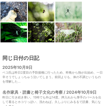
同じ日付の日記
2025年10月9日
ベコ氏は昨日2度目の予防接種に行ったため、昨晩から熱が出始め、一日
辛そうでしょっちゅう泣いてしまう。前回よりも、体の不調というもの
を理解した...
名作家具・読書と椅子文化の考察 / 2024年10月9日
昨日に引き続き寒い。15時でも外は14度。押入れから厚手のパーカを出
して着るとホコリっぽい、洗わねば。久しぶりにみるるで読書、気にな