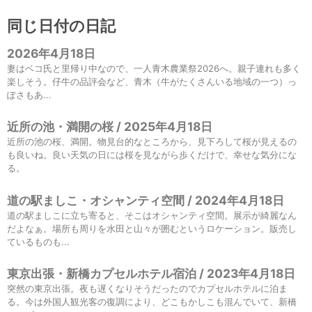
同じ日付の日記
2026年4月18日
妻はベコ氏と里帰り中なので、一人青木農業祭2026へ。親子連れも多く
楽しそう。仔牛の品評会など、青木（牛がたくさんいる地域の一つ）っ
ぽさもあ...
近所の池・満開の桜 / 2025年4月18日
近所の池の桜、満開。物見台的なところから、見下ろして桜が見えるの
も良いね。良い天気の日には桜を見ながら歩くだけで、幸せな気分にな
る。
道の駅ましこ・オシャンティ空間 / 2024年4月18日
道の駅ましこに立ち寄ると、そこはオシャンティ空間。展示が綺麗なん
だよなぁ。場所も周りを水田と山々が囲むというロケーション。販売し
ているものも...
東京出張・新橋カプセルホテル宿泊 / 2023年4月18日
突然の東京出張。夜も遅くなりそうだったのでカプセルホテルに泊ま
る。今は外国人観光客の復調により、どこもかしこも混んでいて、新橋