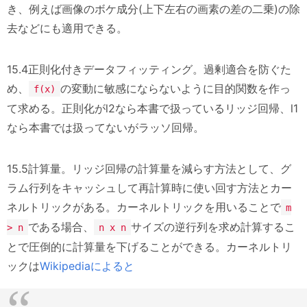
き、例えば画像のボケ成分(上下左右の画素の差の二乗)の除
去などにも適用できる。
15.4正則化付きデータフィッティング。過剰適合を防ぐた
め、
の変動に敏感にならないように目的関数を作っ
f(x)
て求める。正則化がl2なら本書で扱っているリッジ回帰、l1
なら本書では扱ってないがラッソ回帰。
15.5計算量。リッジ回帰の計算量を減らす方法として、グ
ラム行列をキャッシュして再計算時に使い回す方法とカー
ネルトリックがある。カーネルトリックを用いることで
m
である場合、
サイズの逆行列を求め計算するこ
> n
n x n
とで圧倒的に計算量を下げることができる。カーネルトリ
ックは
Wikipediaによると