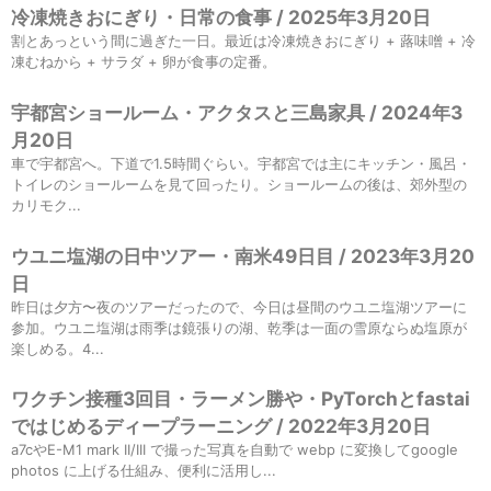
冷凍焼きおにぎり・日常の食事 / 2025年3月20日
割とあっという間に過ぎた一日。最近は冷凍焼きおにぎり + 蕗味噌 + 冷
凍むねから + サラダ + 卵が食事の定番。
宇都宮ショールーム・アクタスと三島家具 / 2024年3
月20日
車で宇都宮へ。下道で1.5時間ぐらい。宇都宮では主にキッチン・風呂・
トイレのショールームを見て回ったり。ショールームの後は、郊外型の
カリモク...
ウユニ塩湖の日中ツアー・南米49日目 / 2023年3月20
日
昨日は夕方〜夜のツアーだったので、今日は昼間のウユニ塩湖ツアーに
参加。ウユニ塩湖は雨季は鏡張りの湖、乾季は一面の雪原ならぬ塩原が
楽しめる。4...
ワクチン接種3回目・ラーメン勝や・PyTorchとfastai
ではじめるディープラーニング / 2022年3月20日
a7cやE-M1 mark II/III で撮った写真を自動で webp に変換してgoogle
photos に上げる仕組み、便利に活用し...