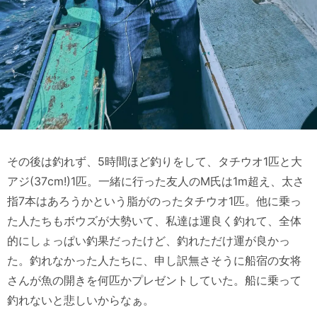
その後は釣れず、5時間ほど釣りをして、タチウオ1匹と大
アジ(37cm!)1匹。一緒に行った友人のM氏は1m超え、太さ
指7本はあろうかという脂がのったタチウオ1匹。他に乗っ
た人たちもボウズが大勢いて、私達は運良く釣れて、全体
的にしょっぱい釣果だったけど、釣れただけ運が良かっ
た。釣れなかった人たちに、申し訳無さそうに船宿の女将
さんが魚の開きを何匹かプレゼントしていた。船に乗って
釣れないと悲しいからなぁ。