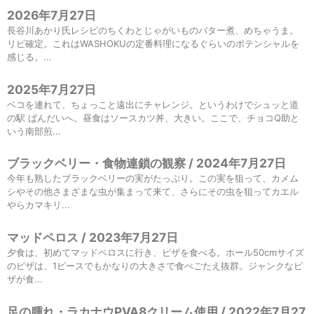
2026年7月27日
長谷川あかり氏レシピのちくわとじゃがいものバター煮、めちゃうま。
リピ確定。これはWASHOKUの定番料理になるぐらいのポテンシャルを
感じる。...
2025年7月27日
ベコを連れて、ちょっこと遠出にチャレンジ。というわけでシュッと道
の駅 ばんだいへ。昼食はソースカツ丼、大きい。ここで、チョコQ助と
いう南部煎...
ブラックベリー・食物連鎖の観察 / 2024年7月27日
今年も熟したブラックベリーの実がたっぷり。この実を狙って、カメム
シやその他さまざまな虫が集まって来て、さらにその虫を狙ってカエル
やらカマキリ...
マッドペロス / 2023年7月27日
夕食は、初めてマッドペロスに行き、ピザを食べる。ホール50cmサイズ
のピザは、1ピースでもかなりの大きさで食べごたえ抜群。ジャンクなピ
ザが食...
足の腫れ・ラカナウPVA8クリーム使用 / 2022年7月27