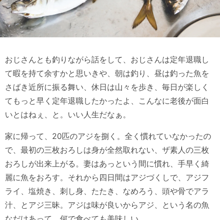
おじさんとも釣りながら話をして、おじさんは定年退職し
て暇を持て余すかと思いきや、朝は釣り、昼は釣った魚を
さばき近所に振る舞い、休日は山々を歩き、毎日が楽しく
てもっと早く定年退職したかったよ、こんなに老後が面白
いとはねぇ、と。いい人生だなぁ。
家に帰って、20匹のアジを捌く。全く慣れていなかったの
で、最初の三枚おろしは身が全然取れない、ザ素人の三枚
おろしが出来上がる。妻はあっという間に慣れ、手早く綺
麗に魚をおろす。それから四日間はアジづくしで、アジフ
ライ、塩焼き、刺し身、たたき、なめろう、頭や骨でアラ
汁、とアジ三昧。アジは味が良いからアジ、という名の魚
なだけあって、何で食べても美味しい。