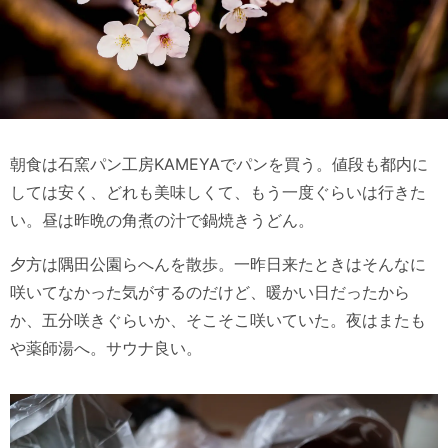
朝食は石窯パン工房KAMEYAでパンを買う。値段も都内に
しては安く、どれも美味しくて、もう一度ぐらいは行きた
い。昼は昨晩の角煮の汁で鍋焼きうどん。
夕方は隅田公園らへんを散歩。一昨日来たときはそんなに
咲いてなかった気がするのだけど、暖かい日だったから
か、五分咲きぐらいか、そこそこ咲いていた。夜はまたも
や薬師湯へ。サウナ良い。