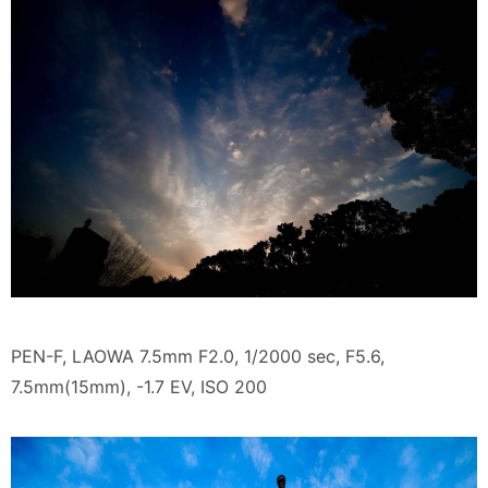
PEN-F, LAOWA 7.5mm F2.0, 1/2000 sec, F5.6,
7.5mm(15mm), -1.7 EV, ISO 200