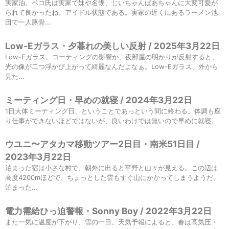
実家泊。ベコ氏は実家で妹や名甥、じいちゃんばあちゃんに大変可愛が
られて良かったね。アイドル状態である。実家の近くにあるラーメン池
田で一人豚骨...
Low-Eガラス・夕暮れの美しい反射 / 2025年3月22日
Low-Eガラス、コーティングの影響か、夜部屋の明かりが反射すると、
光の像が二つ浮かび上がって綺麗なんだよなぁ。Low-Eガラス、外から
見た...
ミーティング日・早めの就寝 / 2024年3月22日
1日大体ミーティング日、ということであっという間に終わる。体調も座
り仕事ができないほどではないが、良いわけでは無いので早めに就寝。
ウユニ〜アタカマ移動ツアー2日目・南米51日目 /
2023年3月22日
泊まった宿は小さな村で、朝外に出ると平野と山々が見える。この辺は
高度4200mほどで、ちょっとした雲もすぐ山にかかってしまうようだ。
泊まった...
電力需給ひっ迫警報・Sonny Boy / 2022年3月22日
また一気に温度が下がり、雪の一日。天気予報によると、春は高気圧・