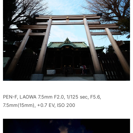
PEN-F, LAOWA 7.5mm F2.0, 1/125 sec, F5.6,
7.5mm(15mm), +0.7 EV, ISO 200