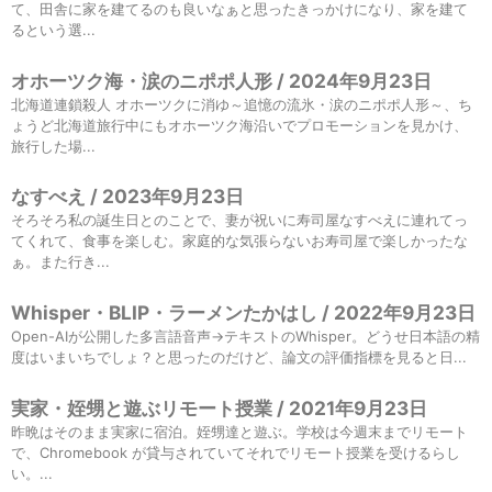
て、田舎に家を建てるのも良いなぁと思ったきっかけになり、家を建て
るという選...
オホーツク海・涙のニポポ人形 / 2024年9月23日
北海道連鎖殺人 オホーツクに消ゆ～追憶の流氷・涙のニポポ人形～、ち
ょうど北海道旅行中にもオホーツク海沿いでプロモーションを見かけ、
旅行した場...
なすべえ / 2023年9月23日
そろそろ私の誕生日とのことで、妻が祝いに寿司屋なすべえに連れてっ
てくれて、食事を楽しむ。家庭的な気張らないお寿司屋で楽しかったな
ぁ。また行き...
Whisper・BLIP・ラーメンたかはし / 2022年9月23日
Open-AIが公開した多言語音声→テキストのWhisper。どうせ日本語の精
度はいまいちでしょ？と思ったのだけど、論文の評価指標を見ると日...
実家・姪甥と遊ぶリモート授業 / 2021年9月23日
昨晩はそのまま実家に宿泊。姪甥達と遊ぶ。学校は今週末までリモート
で、Chromebook が貸与されていてそれでリモート授業を受けるらし
い。...