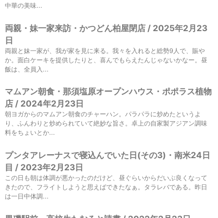
中華の美味...
両親・妹一家来訪・かつどん柏屋閉店 / 2025年2月23
日
両親と妹一家が、我が家を見に来る。我々を入れると総勢9人で、賑や
か。面白ケーキを提供したりと、喜んでもらえたんじゃないかなー。昼
飯は、全員入...
マムアン朝食・那須塩原オープンハウス・ポポラス植物
店 / 2024年2月23日
朝ヨガからのマムアン朝食のチャーハン。パラパラに炒めたというよ
り、ふんわりと炒められていて絶妙な旨さ。卓上の自家製アジアン調味
料をちょいとか...
プンタアレーナスで寝込んでいた日(その3)・南米24日
目 / 2023年2月23日
この日も朝は体調が悪かったのだけど、昼ぐらいからだいぶ良くなって
きたので、フライトしようと思えばできたなぁ。タラレバである。昨日
は一日中体調...