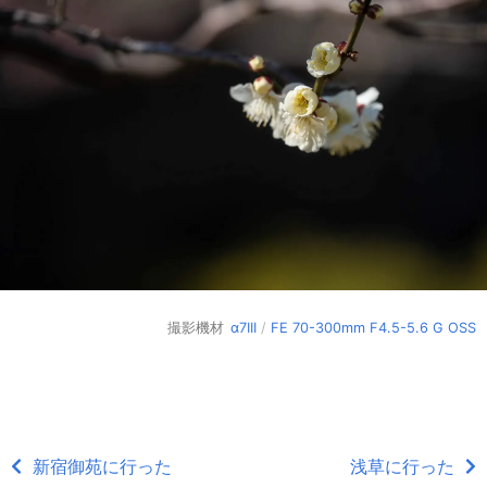
撮影機材
α7III
/
FE 70-300mm F4.5-5.6 G OSS
新宿御苑に行った
浅草に行った