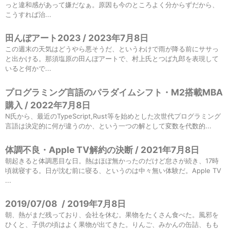
っと違和感があって嫌だなぁ。原因も今のところよく分からずだから、
こうすれば治...
田んぼアート2023 / 2023年7月8日
この週末の天気はどうやら悪そうだ、というわけで雨が降る前にササっ
と出かける。那須塩原の田んぼアートで、村上氏とつば九郎を表現して
いると何かで...
プログラミング言語のパラダイムシフト・M2搭載MBA
購入 / 2022年7月8日
N氏から、最近のTypeScript,Rust等を始めとした次世代プログラミング
言語は決定的に何が違うのか、という一つの解として変数を代数的...
体調不良・Apple TV解約の決断 / 2021年7月8日
朝起きると体調悪目な日。熱はほぼ無かったのだけど怠さが続き、17時
頃就寝する。日が沈む前に寝る、というのは中々無い体験だ。Apple TV
...
2019/07/08
/
2019年7月8日
朝、熱がまだ残っており、会社を休む。果物をたくさん食べた。風邪を
ひくと、子供の頃はよく果物が出てきた。りんご、みかんの缶詰、もも