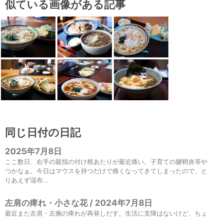
似ている画像がある記事
同じ日付の日記
2025年7月8日
ここ数日、右手の親指の付け根あたりが最近痛い。子育ての腱鞘炎等や
つかなぁ。今日はマウスを持つだけで痛くなってきてしまったので、と
りあえず湿布...
左肩の痺れ・小さな花 / 2024年7月8日
最近また左肩・左腕の痺れが再発しだす。生活に支障はないけど、ちょ