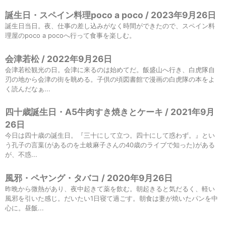
誕生日・スペイン料理poco a poco / 2023年9月26日
誕生日当日。夜、仕事の差し込みがなく時間ができたので、スペイン料
理屋のpoco a pocoへ行って食事を楽しむ。
会津若松 / 2022年9月26日
会津若松観光の日。会津に来るのは始めてだ。飯盛山へ行き、白虎隊自
刃の地から会津の街を眺める。子供の頃図書館で漫画の白虎隊の本をよ
く読んだなぁ...
四十歳誕生日・A5牛肉すき焼きとケーキ / 2021年9月
26日
今日は四十歳の誕生日。『三十にして立つ。四十にして惑わず。』とい
う孔子の言葉(があるのを土岐麻子さんの40歳のライブで知った)がある
が、不惑...
風邪・ペヤング・タバコ / 2020年9月26日
昨晩から微熱があり、夜中起きて薬を飲む。朝起きると気だるく、軽い
風邪を引いた感じ。だいたい1日寝て過ごす。朝食は妻が焼いたパンを中
心に。昼飯...