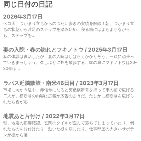
同じ日付の日記
2026年3月17日
ベコ氏、つかまり立ちからのつたい歩きの実績を解除！朝、つかまり立
ちの状態から片足のステップを踏み始め、寝る前にはよちよちながら
も、ステップを...
妻の入院・春の訪れとフキノトウ / 2025年3月17日
私の体調は復活したが、妻の入院はしばらくかかりそう。一緒に頑張っ
ていきまっしょう。久しぶりに外を散歩する。家の庭にフキノトウは20-
30個ほ...
ラパス近隣散策・南米46日目 / 2023年3月17日
市場に向かう途中、赤信号になると突然横断幕を持って車の前で広げる
二人が。横断幕の内容は広報か広告のようだ。たしかに横断幕を広げら
れたら否が応...
地震あと片付け / 2022年3月17日
朝、地震の影響確認。玄関のタイルが歪んで落ちてしまっていたり、倒
れたものを片付けたり、動いた棚を戻したり。仕事部屋の大きいサボテ
ンが棚から落...