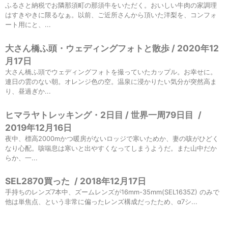
ふるさと納税でお隣那須町の那須牛をいただく。おいしい牛肉の家調理
はすきやきに限るなぁ。以前、ご近所さんから頂いた洋梨を、コンフォ
ート用にと、...
大さん橋ふ頭・ウェディングフォトと散歩 / 2020年12
月17日
大さん橋ふ頭でウェディングフォトを撮っていたカップル。お幸せに。
連日の雲のない朝。オレンジ色の空。温泉に浸かりたい気分が突然高ま
り、昼過ぎか...
ヒマラヤトレッキング・2日目 / 世界一周79日目
/
2019年12月16日
夜中、標高2000mかつ暖房がないロッジで寒いためか、妻の咳がひどく
なり心配。咳喘息は寒いと出やすくなってしまうようだ。また山中だか
らか、一...
SEL2870買った
/
2018年12月17日
手持ちのレンズ7本中、ズームレンズが16mm-35mm(SEL1635Z) のみで
他は単焦点、という非常に偏ったレンズ構成だったため、α7シ...