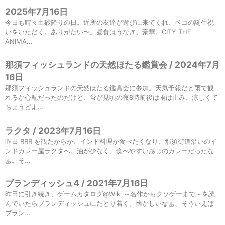
2025年7月16日
今日も時々土砂降りの日。近所の友達が遊びに来てくれ、ベコの誕生祝
いをいただく。ありがたい〜。昼食はうなぎ、豪華。CITY THE
ANIMA...
那須フィッシュランドの天然ほたる鑑賞会 / 2024年7月
16日
那須フィッシュランドの天然ほたる鑑賞会に参加。天気予報だと雨で観
れるか心配だったのだけど、蛍が見頃の夜8時前後は雨は止み、涼しくて
ちょうどよ...
ラクタ / 2023年7月16日
昨日 RRR を観たからか、インド料理が食べたくなり、那須街道沿いのイ
ンドカレー屋ラクタへ。油が少なく、食べやすい感じのカレーだったな
ぁ。そ...
ブランディッシュ4 / 2021年7月16日
昨日に引き続き、ゲームカタログ@Wiki ～名作からクソゲーまで～を読
んでいたらブランディッシュにたどり着く。懐かしいなぁ、そういえば
ブラン...