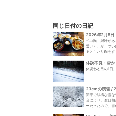
同じ日付の日記
2026年2月5日
ベコ氏、興味があ
愛い）。が、つい
るとしたり顔をす
体調不良・雪から
体調わる目の1日
23cmの積雪 / 
関東で結構な雪な
合により、翌日朝
ーだったので、雪