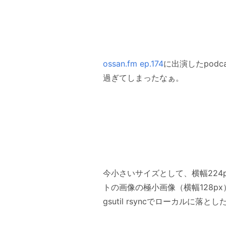
ossan.fm ep.174
に出演したpod
過ぎてしまったなぁ。
今小さいサイズとして、横幅22
トの画像の極小画像（横幅128p
gsutil rsyncでローカル