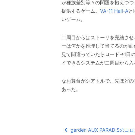
が種族差別等々の問題を抱えつつ
提供するゲーム。
VA-11 Hall-A
と
いゲーム。
二周目からはストーリを完結させる
ーは何かを推理して当てるのが面
見て間違っていたらロード→1日
イできるシステムが二周目から入
なお舞台がシアトルで、先ほどの
あった。
garden AUX PARADISのコ