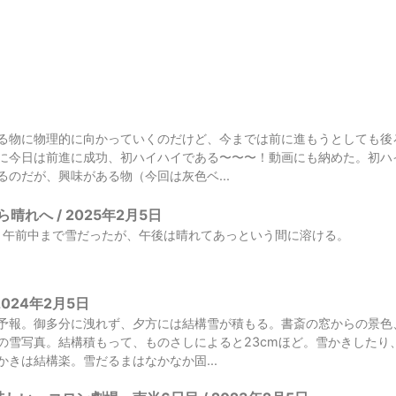
る物に物理的に向かっていくのだけど、今までは前に進もうとしても後
に今日は前進に成功、初ハイハイである〜〜〜！動画にも納めた。初ハ
るのだが、興味がある物（今回は灰色ベ...
晴れへ / 2025年2月5日
。午前中まで雪だったが、午後は晴れてあっという間に溶ける。
2024年2月5日
予報。御多分に洩れず、夕方には結構雪が積もる。書斎の窓からの景色
の雪写真。結構積もって、ものさしによると23cmほど。雪かきしたり
かきは結構楽。雪だるまはなかなか固...