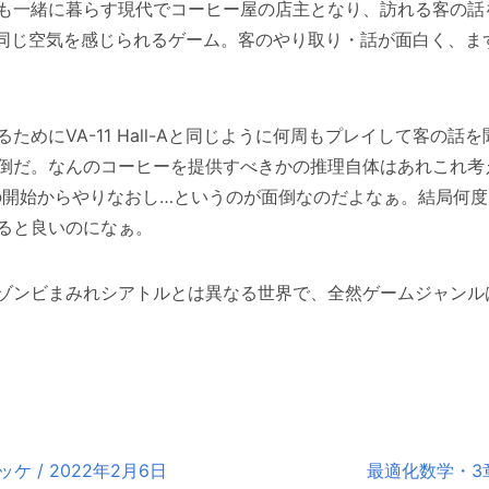
も一緒に暮らす現代でコーヒー屋の店主となり、訪れる客の話
同じ空気を感じられるゲーム。客のやり取り・話が面白く、ま
ためにVA-11 Hall-Aと同じように何周もプレイして客の
倒だ。なんのコーヒーを提供すべきかの推理自体はあれこれ考
の開始からやりなおし…というのが面倒なのだよなぁ。結局何
ると良いのになぁ。
ゾンビまみれシアトルとは異なる世界で、全然ゲームジャンル
ロッケ / 2022年2月6日
最適化数学・3章