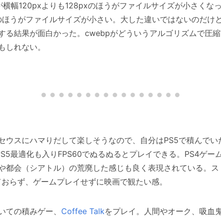
横幅120pxよりも128pxのほうがファイルサイズが小さくなった
pxのほうがファイルサイズが小さい。大した違いではないのだけ
する結果が面白かった。cwebpがどういうアルゴリズムで圧縮
もしれない。
ウスにハマりだして楽しそうなので、自分はPS5で積んでいたゲー
だけどPS5最適化も入りFPS60でぬるぬるとプレイできる。PS4
や都会（シアトル）の荒廃した感じも良く表現されている。ス
ておらず、ゲームプレイせずに映画で観たい感。
いての積みゲー、
Coffee Talk
をプレイ。人間やオーク、吸血