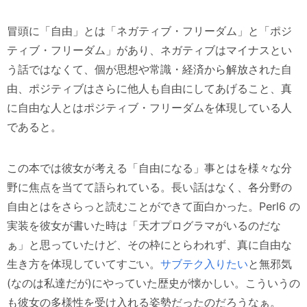
冒頭に「自由」とは「ネガティブ・フリーダム」と「ポジ
ティブ・フリーダム」があり、ネガティブはマイナスとい
う話ではなくて、個が思想や常識・経済から解放された自
由、ポジティブはさらに他人も自由にしてあげること、真
に自由な人とはポジティブ・フリーダムを体現している人
であると。
この本では彼女が考える「自由になる」事とはを様々な分
野に焦点を当てて語られている。長い話はなく、各分野の
自由とはをさらっと読むことができて面白かった。Perl6 の
実装を彼女が書いた時は「天才プログラマがいるのだな
ぁ」と思っていたけど、その枠にとらわれず、真に自由な
生き方を体現していてすごい。
サブテク入りたい
と無邪気
(なのは私達だが)にやっていた歴史が懐かしい。こういうの
も彼女の多様性を受け入れる姿勢だったのだろうなぁ。