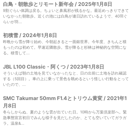
白鳥・朝散歩とリモート新年会 / 2025年1月8日
9割ぐらい体調は戻る。ちょいと鼻風邪が残るかな。最近めっきりできて
いなかった朝散歩。近くの池には白鳥が連日訪れているようで、40羽ぐ
らいが羽...
初積雪 / 2024年1月8日
昨晩から雪が降り始め、今朝起きると一面銀世界。今年度、きちんと積
もったのは初めて。早速近隣散歩。雪が降ると杉林は神秘的な空間にな
る。積雪して...
JBL L100 Classic・阿くつ / 2023年1月8日
そういえば朝の土地を見ていなかったなと、日の出前に土地を訪れ確認
する（5回目）。車の上に乗って景色を眺めるという怪しい行動をとって
いたので、...
SMC Takumar 50mm F1.4とトリウム黄変 / 2021年1
月8日
冬らしからぬ、夏のような雲が出ていた日。10時から万葉倶楽部へ。緊
急事態宣言初日でみんな様子を見だしたのか、とても空いていてガラガ
ラ。温泉&...