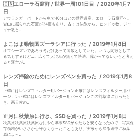
🇮🇳エローラ石窟群 / 世界一周101日目
/
2020年1月7
日
アウランガーバードから車で40分ほどの世界遺産、エローラ石窟群へ。
岩山に掘られた石窟が34窟もあり、古くは仏教から、ヒンドゥ教、ジャ
イナ教と...
よこはま動物園ズーラシアに行った
/
2019年1月8日
オフシーズンであろう冬だけあって閑散としていた。いつも閑散として
る気もするけど…。広くて人混みが無くて快適。儲かってないかもと考え
ると運営が...
レンズ掃除のためにレンズペンを買った
/
2019年1月8
日
正確にはレンズフィルター用バージョン正確にはレンズフィルター用バ
ージョン正確にはレンズフィルター用バージョンこの前草津に行ったと
き、悪天候の...
正月に秋葉原に行き、SSDを買った
/
2019年1月8日
秋葉原秋葉原秋葉原なにやら年末SSDがやたらと安くなったので、写真保
存領域がいささか心許なくなったこともあり、実家から帰る途中に秋葉
原によっ...