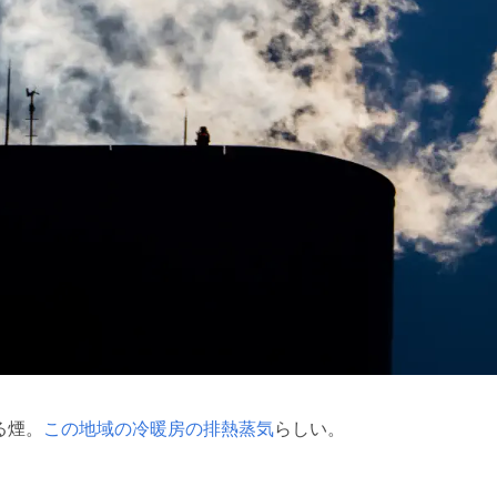
る煙。
この地域の冷暖房の排熱蒸気
らしい。