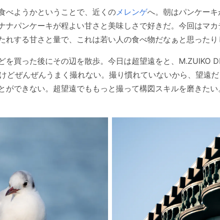
食べようかということで、近くの
メレンゲ
へ。朝はパンケーキが
ナナパンケーキが程よい甘さと美味しさで好きだ。今回はマカ
たれする甘さと量で、これは若い人の食べ物だなぁと思ったり
った後にその辺を散歩。今日は超望遠をと、M.ZUIKO DIGITAL
たのだけどぜんぜんうまく撮れない。撮り慣れていないから、望遠
とができない。超望遠でももっと撮って構図スキルを磨きたい