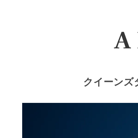
A 
クイーンズタ