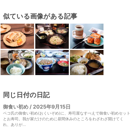
似ている画像がある記事
同じ日付の日記
御食い初め / 2025年9月15日
ベコ氏の御食い初め(おくいぞめ)に、寿司屋なすべえで御食い初めセット
とお寿司。我が家だけのために昼間休みのところをわざわざ開けてく
れ、ありが...