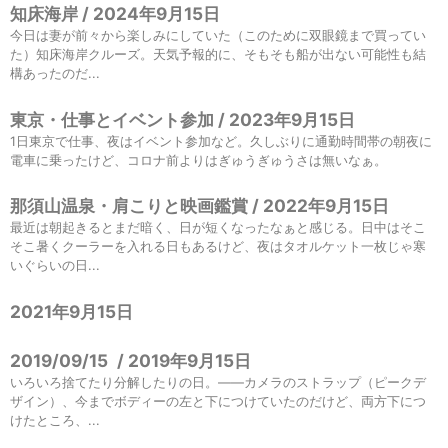
知床海岸 / 2024年9月15日
今日は妻が前々から楽しみにしていた（このために双眼鏡まで買ってい
た）知床海岸クルーズ。天気予報的に、そもそも船が出ない可能性も結
構あったのだ...
東京・仕事とイベント参加 / 2023年9月15日
1日東京で仕事、夜はイベント参加など。久しぶりに通勤時間帯の朝夜に
電車に乗ったけど、コロナ前よりはぎゅうぎゅうさは無いなぁ。
那須山温泉・肩こりと映画鑑賞 / 2022年9月15日
最近は朝起きるとまだ暗く、日が短くなったなぁと感じる。日中はそこ
そこ暑くクーラーを入れる日もあるけど、夜はタオルケット一枚じゃ寒
いぐらいの日...
2021年9月15日
2019/09/15
/
2019年9月15日
いろいろ捨てたり分解したりの日。——カメラのストラップ（ピークデ
ザイン）、今までボディーの左と下につけていたのだけど、両方下につ
けたところ、...