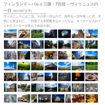
フィンランド～バルト三国 - 7日目 - ヴィリニュスの
一日
(約
1397
文字)
ヴィルニュスには二泊。その中一日なので、街中を一日中巡った日。天
気にも恵まれた。一日居ても全然飽きなかったなぁ。オーナーが入れて
くれたコーヒーを飲んで会話を楽し...