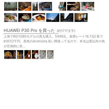
HUAWEI P30 Pro を買った
(約
1717
文字)
上海で8G/128Gモデルの黒を購入。5499元、為替レート16.72計算で
約9万2千円。黒色のAndroidを長い間使ってるので、本当は黒以外の色
が圧倒的に良...