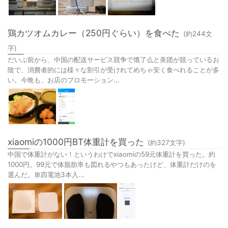
鶏カツオムカレー（250円ぐらい）を食べた
(約
244
文
字)
だいぶ前から、中国の配送サービス競争で饿了么と美团が競っているお
陰で、消費者的には様々な割引が受けれてめちゃ安く食べれることが多
い。今晩も、お店のプロモーション...
xiaomiの1000円BT体重計を買った
(約
327
文字)
中国で体重計がない！というわけでxiaomiの59元体重計を買った。約
1000円。99元で体脂肪率も図れるやつもあったけど、体重計だけのを
選んだ。単四電池3本入...