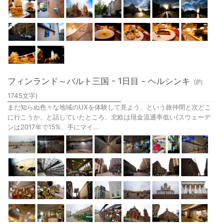
フィンランド～バルト三国 - 1日目 - ヘルシンキ
(約
1745
文字)
まだ知らぬ色々な地域のUXを体験して見よう、という旅仲間と次どこ
に行こうか、と話していたところ、北欧は現金流通率低い(スウェーデ
ンは2017年で15%、手にマイ...