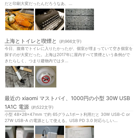
だと印刷大変だったんだろうなあ、...
上海とトイレと喫煙と
(約
966
文字)
今日、腹痛でトイレに入りたかったが、個室が埋まっていて空き個室を
探すのが大変だった。上海は2017年に屋内すべて禁煙という条例がで
きたらしく、つまり建物内ではタ...
最近の xiaomi マストバイ、1000円の小型 30W USB
1A1C 電源
(約
522
文字)
小型 48×28×47mm で約 65グラム1ポート利用だと 30W USB-C or
27W USB-A の電源として使える。USB PD 3.0 対応らしい...