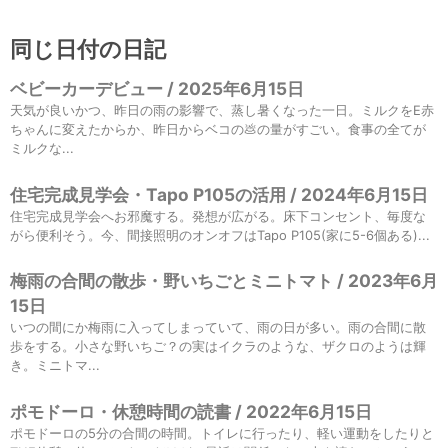
同じ日付の日記
ベビーカーデビュー / 2025年6月15日
天気が良いかつ、昨日の雨の影響で、蒸し暑くなった一日。ミルクをE赤
ちゃんに変えたからか、昨日からベコの💩の量がすごい。食事の全てが
ミルクな...
住宅完成見学会・Tapo P105の活用 / 2024年6月15日
住宅完成見学会へお邪魔する。発想が広がる。床下コンセント、毎度な
がら便利そう。今、間接照明のオンオフはTapo P105(家に5-6個ある)...
梅雨の合間の散歩・野いちごとミニトマト / 2023年6月
15日
いつの間にか梅雨に入ってしまっていて、雨の日が多い。雨の合間に散
歩をする。小さな野いちご？の実はイクラのような、ザクロのようは輝
き。ミニトマ...
ポモドーロ・休憩時間の読書 / 2022年6月15日
ポモドーロの5分の合間の時間。トイレに行ったり、軽い運動をしたりと