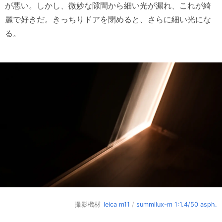
が悪い。しかし、微妙な隙間から細い光が漏れ、これが綺
麗で好きだ。きっちりドアを閉めると、さらに細い光にな
る。
撮影機材
leica m11
/
summilux-m 1:1.4/50 asph.