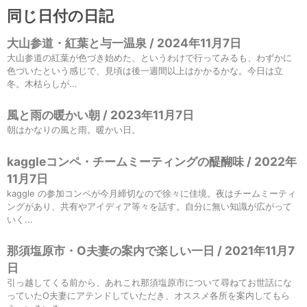
同じ日付の日記
大山参道・紅葉と与一温泉 / 2024年11月7日
大山参道の紅葉が色づき始めた、というわけで行ってみるも、わずかに
色づいたという感じで、見頃は後一週間以上はかかるかな。今日は立
冬。木枯らしが...
風と雨の暖かい朝 / 2023年11月7日
朝はかなりの風と雨。暖かい日。
kaggleコンペ・チームミーティングの醍醐味 / 2022年
11月7日
kaggle の参加コンペが今月締切なので徐々に佳境。夜はチームミーティ
ングがあり、共有やアイディア等々を話す。自分に無い知識が広がって
いく...
那須塩原市・O夫妻の案内で楽しい一日 / 2021年11月7
日
引っ越してくる前から、あれこれ那須塩原市について尋ねてお世話にな
っていたO夫妻にアテンドしていただき、オススメ各所を案内してもら