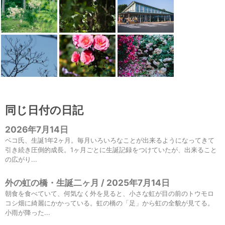
同じ日付の日記
2026年7月14日
ベコ氏、生誕1年2ヶ月。毎月いろいろなことが出来るようになってきて
引き続き圧倒的成長。1ヶ月ごとに生誕記録をつけていたが、出来ること
の広がり...
外の虹の橋・生誕二ヶ月 / 2025年7月14日
朝食を食べていて、何気なく外を見ると、小さな虹が目の前のトウモロ
コシ畑に綺麗にかかっている。虹の橋の「足」から虹の全貌が見てる。
小雨が降った...