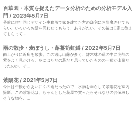
百華園・本質を捉えたデータ分析のための分析モデル入
門 / 2023年5月7日
昼前に昨年同じデザイン事務所で家を建てた方の邸宅にお邪魔させても
らい、いろいろお話を伺わせてもらう、ありがたい。その後はO家に教え
てもらって...
雨の散歩・麦ぼうし・蕗薹筍虹鱒 / 2022年5月7日
雨上がりに近所を散歩。この辺は山藤が多く、雑木林の緑の中に突然の
紫をよく見かける。冬にはただの蔦だと思っていたものの一種が山藤だ
ったのか。そ...
紫陽花 / 2021年5月7日
今日は午後からあいにくの雨だったので、水滴を垂らして紫陽花を室内
撮影。この紫陽花は、ちゃんとした花屋で買ったらそれなりのお値段し
そうな物を、...