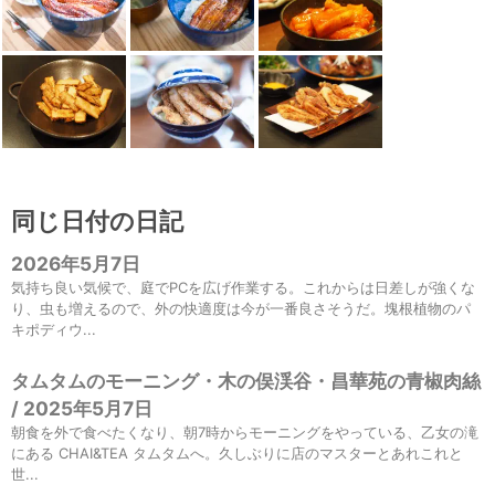
同じ日付の日記
2026年5月7日
気持ち良い気候で、庭でPCを広げ作業する。これからは日差しが強くな
り、虫も増えるので、外の快適度は今が一番良さそうだ。塊根植物のパ
キポディウ...
タムタムのモーニング・木の俣渓谷・昌華苑の青椒肉絲
/ 2025年5月7日
朝食を外で食べたくなり、朝7時からモーニングをやっている、乙女の滝
にある CHAI&TEA タムタムへ。久しぶりに店のマスターとあれこれと
世...