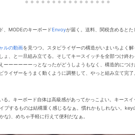
ド、MODEのキーボード
Envoy
が届く。送料、関税含めるとたし
ャルの動画
を見つつ。スタビライザーの構造がいまいちよく解
しょ、と一旦組み立てる。そしてキースイッチを全部つけ終わ
えーーーーーーっとなったがどうしようもなく、構造的につけ
ビライザーをうまく動くように調整して、やっと組み立て完了
いている。キーボード自体は高級感があってかっこよい。キースイ
タイプするものは結構重く感じるなぁ。慣れかもしれない。keyの
APIかな)、めちゃ手軽に行えて便利だなぁ。