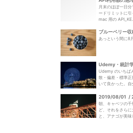
API利用額の急増
月末のほぼ一日分で
ードリミットに引
mac 用の API_KE.
ブルーベリー収穫
あっという間に8
Udemy・統計
Udemy のい
散・偏差・標準正
いて良かった。自分
2019/08/01
/
朝、キャベツの千
ど、それをさらに
と、アナゴが美味