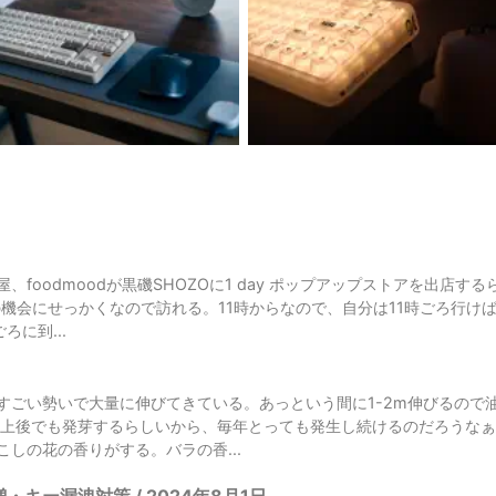
、foodmoodが黒磯SHOZOに1 day ポップアップストアを出店す
の機会にせっかくなので訪れる。11時からなので、自分は11時ごろ行け
ろに到...
すごい勢いで大量に伸びてきている。あっという間に1-2m伸びるので
以上後でも発芽するらしいから、毎年とっても発生し続けるのだろうな
しの花の香りがする。バラの香...