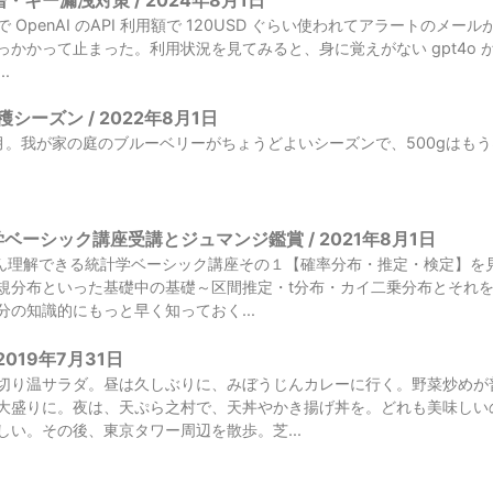
・キー漏洩対策 / 2024年8月1日
 OpenAI のAPI 利用額で 120USD ぐらい使われてアラートの
っかかって止まった。利用状況を見てみると、身に覚えがない gpt4o
..
シーズン / 2022年8月1日
月。我が家の庭のブルーベリーがちょうどよいシーズンで、500gはも
学ベーシック講座受講とジュマンジ鑑賞 / 2021年8月1日
ちばん理解できる統計学ベーシック講座その１【確率分布・推定・検定】
規分布といった基礎中の基礎～区間推定・t分布・カイ二乗分布とそれ
の知識的にもっと早く知っておく...
2019年7月31日
切り温サラダ。昼は久しぶりに、みぼうじんカレーに行く。野菜炒めが
大盛りに。夜は、天ぷら之村で、天丼やかき揚げ丼を。どれも美味しい
しい。その後、東京タワー周辺を散歩。芝...