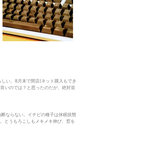
るらしい。8月末で閉店(ネット購入もでき
ば良いのでは？と思ったのだが、絶対並
油断ならない。イチビの種子は休眠状態
ぁ。とうもろこしもメキメキ伸び、窓を