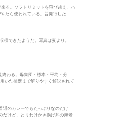
メールが来る。ソフトリミットを飛び越え、ハ
 がやたら使われている。昔発行した
う収穫できたようだ。写真は妻より。
を見終わる。母集団・標本・平均・分
を用いた検定まで解りやすく解説されて
普通のカレーでもたっぷりなのだけ
のだけど、とりわけかき揚げ丼の海老