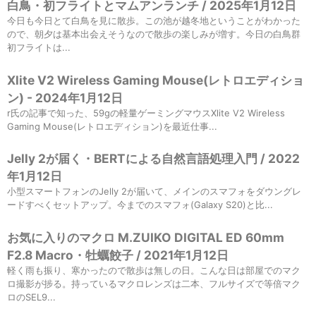
白鳥・初フライトとマムアンランチ / 2025年1月12日
今日も今日とて白鳥を見に散歩。この池が越冬地ということがわかった
ので、朝夕は基本出会えそうなので散歩の楽しみが増す。今日の白鳥群
初フライトは...
Xlite V2 Wireless Gaming Mouse(レトロエディショ
ン) - 2024年1月12日
r氏の記事で知った、59gの軽量ゲーミングマウスXlite V2 Wireless
Gaming Mouse(レトロエディション)を最近仕事...
Jelly 2が届く・BERTによる自然言語処理入門 / 2022
年1月12日
小型スマートフォンのJelly 2が届いて、メインのスマフォをダウングレ
ードすべくセットアップ。今までのスマフォ(Galaxy S20)と比...
お気に入りのマクロ M.ZUIKO DIGITAL ED 60mm
F2.8 Macro・牡蠣餃子 / 2021年1月12日
軽く雨も振り、寒かったので散歩は無しの日。こんな日は部屋でのマク
ロ撮影が捗る。持っているマクロレンズは二本、フルサイズで等倍マク
ロのSEL9...