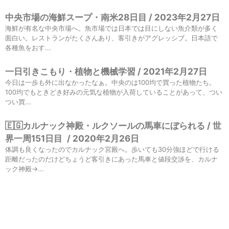
中央市場の海鮮スープ・南米28日目 / 2023年2月27日
海鮮が有名な中央市場へ。魚市場では日本では目にしない魚介類が多く
面白い。レストランがたくさんあり、客引きがアグレッシブ。日本語で
各種魚をおす...
一日引きこもり・植物と機械学習 / 2021年2月27日
今日は一歩も外に出なかったなぁ。中央のは100均で買った植物たち。
100均でもときどき好みの元気な植物が入荷していることがあって、つい
つい買...
🇪🇬カルナック神殿・ルクソールの馬車にぼられる / 世
界一周151日目
/
2020年2月26日
体調も良くなったのでカルナック宮殿へ。歩いても30分強ほどで行ける
距離だったのだけどちょうど客引きにあった馬車と値段交渉を、カルナ
ック神殿→...