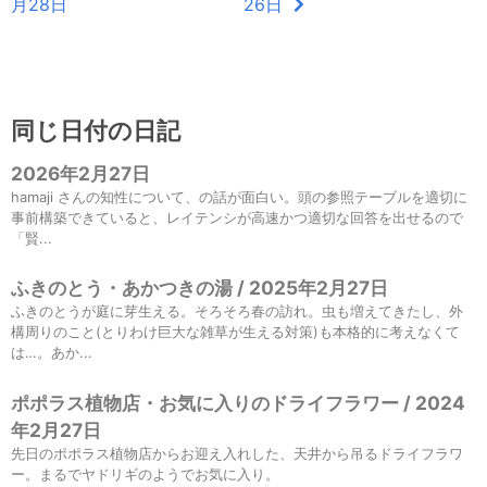
月28日
26日
同じ日付の日記
2026年2月27日
hamaji さんの知性について、の話が面白い。頭の参照テーブルを適切に
事前構築できていると、レイテンシが高速かつ適切な回答を出せるので
「賢...
ふきのとう・あかつきの湯 / 2025年2月27日
ふきのとうが庭に芽生える。そろそろ春の訪れ。虫も増えてきたし、外
構周りのこと(とりわけ巨大な雑草が生える対策)も本格的に考えなくて
は…。あか...
ポポラス植物店・お気に入りのドライフラワー / 2024
年2月27日
先日のポポラス植物店からお迎え入れした、天井から吊るドライフラワ
ー。まるでヤドリギのようでお気に入り。