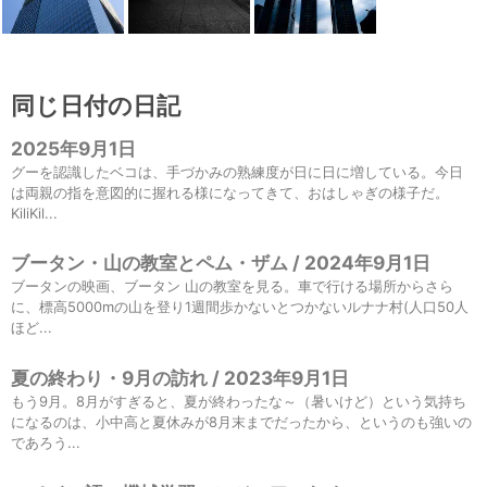
同じ日付の日記
2025年9月1日
グーを認識したベコは、手づかみの熟練度が日に日に増している。今日
は両親の指を意図的に握れる様になってきて、おはしゃぎの様子だ。
KiliKil...
ブータン・山の教室とペム・ザム / 2024年9月1日
ブータンの映画、ブータン 山の教室を見る。車で行ける場所からさら
に、標高5000mの山を登り1週間歩かないとつかないルナナ村(人口50人
ほど...
夏の終わり・9月の訪れ / 2023年9月1日
もう9月。8月がすぎると、夏が終わったな～（暑いけど）という気持ち
になるのは、小中高と夏休みが8月末までだったから、というのも強いの
であろう...