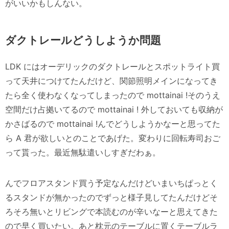
がいいかもしんない。
ダクトレールどうしようか問題
LDK にはオーデリックのダクトレールとスポットライト買
って天井につけてたんだけど、関節照明メインになってき
たら全く使わなくなってしまったので mottainai !そのうえ
空間だけ占拠いてるので mottainai ! 外しておいても収納が
かさばるので mottainai !んでどうしようかなーと思ってた
ら A 君が欲しいとのことであげた。変わりに回転寿司おご
って貰った。最近無駄遣いしすぎだわぁ。
んでフロアスタンド買う予定なんだけどいまいちぱっとく
るスタンドが無かったのでずっと様子見してたんだけどそ
ろそろ無いとリビングで本読むのが辛いなーと思えてきた
ので早く買いたい。あと枕元のテーブルに置くテーブルラ