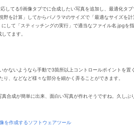
対応してる!)画像タブでに合成したい写真を追加し、最適化タ
視野を計算」してからパノラマのサイズで「最適なサイズを計
」にして「スティッチングの実行」で適当なファイル名.jpg
成してます。
いかないようなら手動で3箇所以上コントロールポイントを置
せたり、などなど様々な部分を細かく弄ることができます。
マや写真合成が簡単に出来、面白い写真が作れそうですね。久し
 パノラマ画像を作成するソフトウェアツール