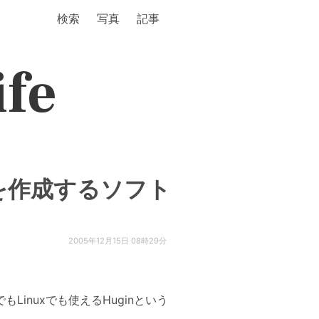
検索
写真
記事
ife
真を作成するソフト
2005年12月15日 08時29分
inuxでも使えるHuginという