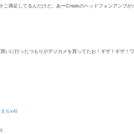
そこ満足してるんだけど。あーCreekのヘッドフォンアンプ
を買いに行ったつもりがデジカメを買ってたお！ギザ！ギザ！
ジタルx4)
ス