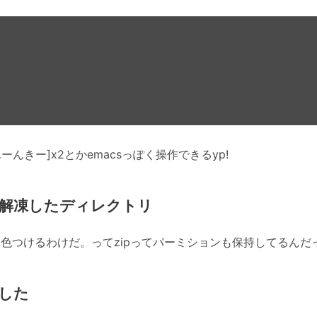
んきー]x2とかemacsっぽく操作できるyp!
解凍したディレクトリ
変な色つけるわけだ。ってzipってパーミションも保持してるんだ
した