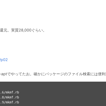
ト還元。実質28,000ぐらい。
6#p02
o-aptでやってたお。確かにパッケージのファイル検索には便
.6/mkmf.rb

.8/mkmf.rb
