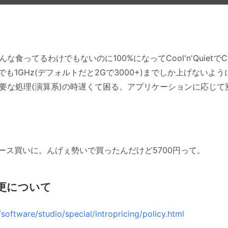
な食ってるわけでもないのに100%になってCool'n'Quiet
も1GHz(デフォルトだと2Gで3000+)までしか上げないよ
必要な処理(演算系)の時遅くて困る。アプリケーションに応じ
ース買いに。んげぇ勢いで買ったんだけど5700円って。
更について
ftware/studio/special/intropricing/policy.html