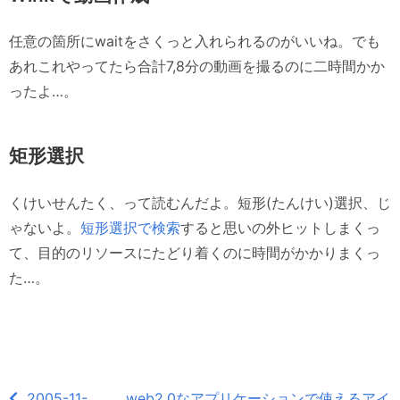
任意の箇所にwaitをさくっと入れられるのがいいね。でも
あれこれやってたら合計7,8分の動画を撮るのに二時間かか
ったよ…。
矩形選択
くけいせんたく、って読むんだよ。短形(たんけい)選択、じ
ゃないよ。
短形選択で検索
すると思いの外ヒットしまくっ
て、目的のリソースにたどり着くのに時間がかかりまくっ
た…。
2005-11-
web2.0なアプリケーションで使えるアイ