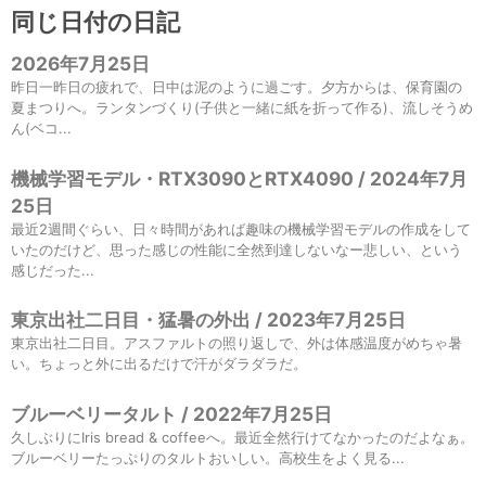
同じ日付の日記
2026年7月25日
昨日一昨日の疲れで、日中は泥のように過ごす。夕方からは、保育園の
夏まつりへ。ランタンづくり(子供と一緒に紙を折って作る)、流しそうめ
ん(ベコ...
機械学習モデル・RTX3090とRTX4090 / 2024年7月
25日
最近2週間ぐらい、日々時間があれば趣味の機械学習モデルの作成をして
いたのだけど、思った感じの性能に全然到達しないなー悲しい、という
感じだった...
東京出社二日目・猛暑の外出 / 2023年7月25日
東京出社二日目。アスファルトの照り返しで、外は体感温度がめちゃ暑
い。ちょっと外に出るだけで汗がダラダラだ。
ブルーベリータルト / 2022年7月25日
久しぶりにIris bread & coffeeへ。最近全然行けてなかったのだよなぁ。
ブルーベリーたっぷりのタルトおいしい。高校生をよく見る...