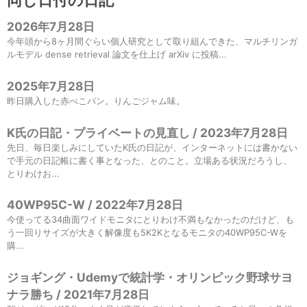
同じ日付の日記
2026年7月28日
今年頭から8ヶ月間ぐらい個人研究として取り組んできた、マルチリンガ
ルモデル dense retrieval 論文を仕上げ arXiv に投稿...
2025年7月28日
昨日購入した赤べこパン。りんごジャム味。
K氏の日記・プライベートの見直し / 2023年7月28日
先日、毎日楽しみにしていたK氏の日記が、インターネットには書かない
で手元の日記帳に書く事となった、とのこと。立場ある状況だろうし、
とりわけお...
40WP95C-W / 2022年7月28日
今使ってる34曲面ワイドモニタにとりわけ不満もなかったのだけど、も
う一回りサイズが大きく解像度も5K2Kとなるモニタの40WP95C-Wを
購...
ジョギング・Udemyで統計学・オリンピック野球サヨ
ナラ勝ち / 2021年7月28日