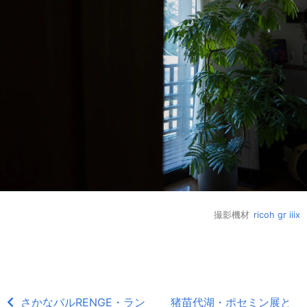
撮影機材
ricoh gr iiix
さかなバルRENGE・ラン
猪苗代湖・ポセミン展と