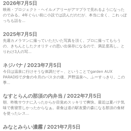
2026年7月5日
映画・プロジェクト・ヘイルメアリーがアマプラで見れるようになった
のでみる。4年ぐらい前に小説では読んだのだが、本当に全く、これっぽ
っちも話を...
2025年7月5日
先週カメラマンに撮っていただいた写真を頂く。プロに撮ってもらう
の、きちんとしたクオリティの思い出保存になるので、満足度高し。と
りわけ3人の写...
ネジバナ / 2023年7月5日
今日は温泉に行けそうな体調だぞ～、ということでgarden AUX
PARADISで夕食の今月のパスタの後、芦野温泉へ。ふーすっきり。この
季...
なすとらんの那須の内弁当 / 2022年7月5日
朝、昨晩サウナに入ったからか目覚めスッキリで爽快。最近は夏バテ気
味で夜寝苦しかったからなぁ。昼食は道の駅友愛の森になる那須の食材
を使ったレス...
みなとみらい濃霧 / 2021年7月5日