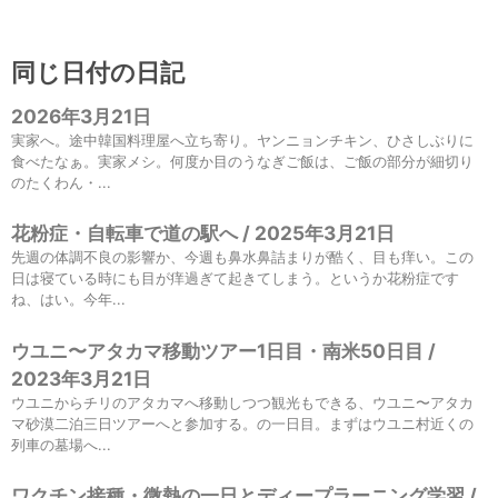
同じ日付の日記
2026年3月21日
実家へ。途中韓国料理屋へ立ち寄り。ヤンニョンチキン、ひさしぶりに
食べたなぁ。実家メシ。何度か目のうなぎご飯は、ご飯の部分が細切り
のたくわん・...
花粉症・自転車で道の駅へ / 2025年3月21日
先週の体調不良の影響か、今週も鼻水鼻詰まりが酷く、目も痒い。この
日は寝ている時にも目が痒過ぎて起きてしまう。というか花粉症です
ね、はい。今年...
ウユニ〜アタカマ移動ツアー1日目・南米50日目 /
2023年3月21日
ウユニからチリのアタカマへ移動しつつ観光もできる、ウユニ〜アタカ
マ砂漠二泊三日ツアーへと参加する。の一日目。まずはウユニ村近くの
列車の墓場へ...
ワクチン接種・微熱の一日とディープラーニング学習 /