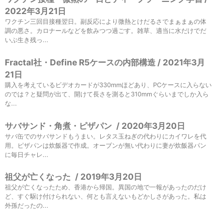
2022年3月21日
ワクチン三回目接種翌日。副反応により微熱とけだるさでまぁまぁの体
調の悪さ。カロナールなどを飲みつつ過ごす。雑草、適当に水だけでだ
いぶ生き残っ...
Fractal社・Define R5ケースの内部構造 / 2021年3月
21日
購入を考えているビデオカードが330mmほどあり、PCケースに入らない
のでは？と疑問が出て、開けて長さを測ると310mmぐらいまでしか入ら
な...
サバサンド・角煮・ピザパン
/
2020年3月20日
サバ缶でのサバサンドもうまい。レタス玉ねぎの代わりにカイワレを代
用。ピザパンは炊飯器で作成。オーブンが無い代わりに妻が炊飯器パン
に毎日チャレ...
祖父が亡くなった
/
2019年3月20日
祖父が亡くなったため、香港から帰国。異国の地で一報があったのだけ
ど、すぐ駆け付けられない、何とも言えないもどかしさがあった。私は
外孫だったの...