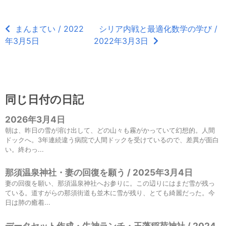
まんまてい / 2022
シリア内戦と最適化数学の学び /
年3月5日
2022年3月3日
同じ日付の日記
2026年3月4日
朝は、昨日の雪が溶け出して、どの山々も霧がかっていて幻想的。人間
ドックへ。3年連続違う病院で人間ドックを受けているので、差異が面白
い。終わっ...
那須温泉神社・妻の回復を願う / 2025年3月4日
妻の回復を願い、那須温泉神社へお参りに。この辺りにはまだ雪が残っ
ている。道すがらの那須街道も並木に雪が残り、とても綺麗だった。今
日は肺の癒着...
データセット作成・牛神ランチ・玉藻稲荷神社 / 2024