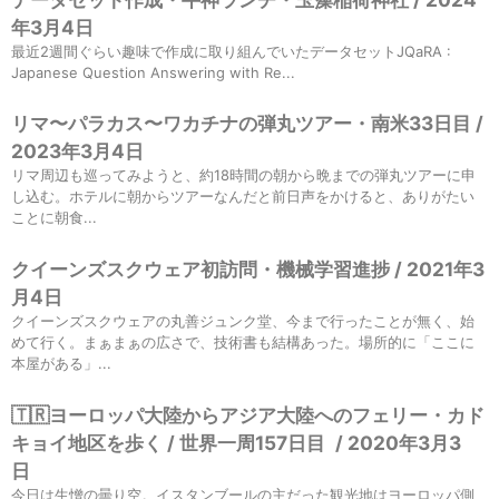
年3月4日
最近2週間ぐらい趣味で作成に取り組んでいたデータセットJQaRA :
Japanese Question Answering with Re...
リマ〜パラカス〜ワカチナの弾丸ツアー・南米33日目 /
2023年3月4日
リマ周辺も巡ってみようと、約18時間の朝から晩までの弾丸ツアーに申
し込む。ホテルに朝からツアーなんだと前日声をかけると、ありがたい
ことに朝食...
クイーンズスクウェア初訪問・機械学習進捗 / 2021年3
月4日
クイーンズスクウェアの丸善ジュンク堂、今まで行ったことが無く、始
めて行く。まぁまぁの広さで、技術書も結構あった。場所的に「ここに
本屋がある」...
🇹🇷ヨーロッパ大陸からアジア大陸へのフェリー・カド
キョイ地区を歩く / 世界一周157日目
/
2020年3月3
日
今日は生憎の曇り空。イスタンブールの主だった観光地はヨーロッパ側