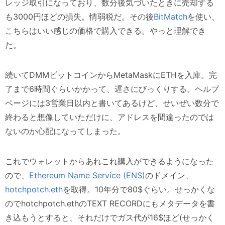
レッジ取引になっており、数分後気づいたときに売却する
も3000円ほどの損失。情弱税だ。その後
BitMatch
を使い、
こちらはいい感じの価格で購入できる。やっと理解でき
た。
続いてDMMビットコインからMetaMaskにETHを入庫。完
了まで6時間ぐらいかかって、遅さにびっくりする。ヘルプ
ページには3営業日以内と書いてあるけど、せいぜい数分で
終わると想像していただけに、アドレスを間違ったのでは
ないのか心配になってしまった。
これでウォレットからあれこれ購入ができるようになった
ので、
Ethereum Name Service (ENS)
のドメイン、
hotchpotch.eth
を取得。10年分で80$ぐらい。せっかくな
のでhotchpotch.ethのTEXT RECORDにもメタデータを書
き込もうとすると、それだけでガス代が16$ほど(せっかく