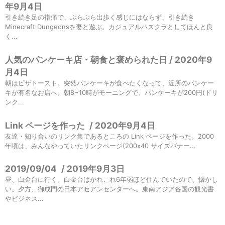
年9月4日
引き続き足の指痛で、ぶらぶら出歩く感じにはならず、引き続き
Minecraft Dungeonsを妻と遊ぶ。カジュアルハスクラとしてほんと良
く...
人気のパンケーキ店・朝食と褒められた日 / 2020年9
月4日
朝はピザトースト。突然パンケーキが食べたくなって、近所のパンケー
キが有名なお店へ。朝8~10時がモーニングで、パンケーキが200円(ドリ
ンク...
Link ページを作った
/
2020年9月4日
友達・知り合いのリンク集であるところの Link ページを作った。2000
年頃は、みんなやっていたリンクページ(200x40 サイズバナー...
2019/09/04
/
2019年9月3日
昼、白金台に行く。白金台はかれこれ6年弱ほど住んでいたので、懐かし
い。夕方、御成門の日本アセアンセンターへ。東南アジア各国の観光書
やビジネス...