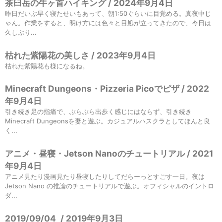
茶臼岳の牛ヶ首ハイキング / 2024年9月4日
昨日だいぶ早く寝たせいもあって、朝1:50ぐらいに目覚める。真夜中じ
ゃん。作業をすると、明け方には色々と目処が立ってきたので、今日は
久しぶり...
枯れた紫陽花の美しさ / 2023年9月4日
枯れた紫陽花も様になるね。
Minecraft Dungeons・Pizzeria Picoでピザ / 2022
年9月4日
引き続き足の指痛で、ぶらぶら出歩く感じにはならず、引き続き
Minecraft Dungeonsを妻と遊ぶ。カジュアルハスクラとしてほんと良
く...
アニメ・昼寝・Jetson Nanoのチュートリアル / 2021
年9月4日
アニメ見たり漫画見たり昼寝したりしてだらーっとすごす一日。夜は
Jetson Nano の推論のチュートリアルで遊ぶ。オフィシャルのイントロ
ダ...
2019/09/04
/
2019年9月3日