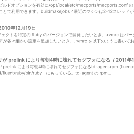
ビルドオプションを有効に/opt/local/etc/macports/macports.conf の
で利用できます。buildmakejobs 4最近のマシンは2-12スレッドが使
2010年12月19日
alプロジェクトを特定の Ruby のバージョンで開発したいとき、.rvmrc
が各々細かい設定を追加したいとき、.rvmrc を以下のように書いておく
リが prelink により毎朝4時に壊れてセグフォになる
/
2011年
 prelink により毎朝4時に壊れてセグフォになるtd-agent.rpm (flu
b64/fluent/ruby/bin/ruby にもっている。td-agent の rpm...