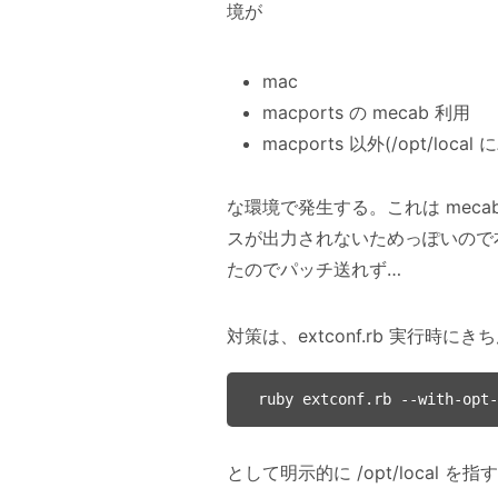
境が
mac
macports の mecab 利用
macports 以外(/opt/loc
な環境で発生する。これは mecab-rub
スが出力されないためっぽいので本
たのでパッチ送れず…
対策は、extconf.rb 実行時にき
として明示的に /opt/local を指