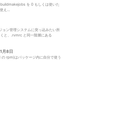
 buildmakejobs を 0 もしくは使いた
え...
 はバージョン管理システムに突っ込みたい所
と、.rvmrc と同一階層にある
11月8日
entd の rpm)はパッケージ内に自分で使う