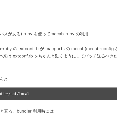
al にパスがある) ruby を使ってmecab-ruby の利用
y の extconf.rb が macports の mecab(mecab-c
来は extconf.rb をちゃんと動くようにしてパッチ送るべ
ちんと
すと直る。bundler 利用時には