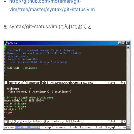
http://github.com/motemen/git-
vim/tree/master/syntax/git-status.vim
を syntax/git-status.vim に入れておくと