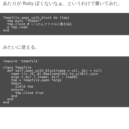
あたりが Ruby ぽくないなぁ、というわけで書いてみた。
Tempfile.open_with_block do |tmp|

  tmp.puts "foobar"

  tmp.close # いったんファイルに書き込む

  p tmp.read

みたいに使える。
require 'tempfile'

class Tempfile

  def self.open_with_block(name = nil, dir = nil)

    name ||= (0..8).map{rand(36).to_s(36)}.join

    args = dir ? [name, dir] : [name]

    tmp = Tempfile.open *args

    begin

      yield tmp

    ensure

      tmp.close true

    end

  end
