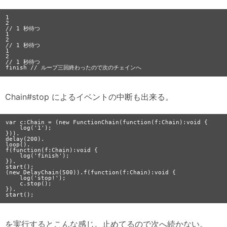
1

2

// 1 秒待つ

1

2

// 1 秒待つ

1

2

// 1 秒待つ

Chain#stop によるイベントの中断も出来る。
var c:Chain = (new FunctionChain(function(f:Chain):void {

    log('1');

})).

delay(200).

loop().

f(function(f:Chain):void {

    log('finish');

}).

start();

(new DelayChain(500)).f(function(f:Chain):void {

    log('stop!');

    c.stop();

}).

を実行するとこんな感じ。止めてるので次へ続かない。