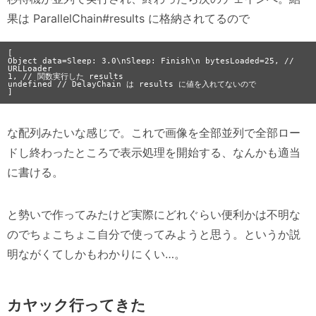
果は ParallelChain#results に格納されてるので
[

Object data=Sleep: 3.0\nSleep: Finish\n bytesLoaded=25, // 
URLLoader

1, // 関数実行した results

undefined // DelayChain は results に値を入れてないので

な配列みたいな感じで。これで画像を全部並列で全部ロー
ドし終わったところで表示処理を開始する、なんかも適当
に書ける。
と勢いで作ってみたけど実際にどれぐらい便利かは不明な
のでちょこちょこ自分で使ってみようと思う。というか説
明ながくてしかもわかりにくい…。
カヤック行ってきた