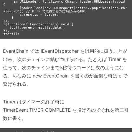
    new URLLoader, function(c:Chain, loader:URLLoader):void 
{

        loader.load(new URLRequest('http://paprika/sleep.rb?
sleep=3')) // HTTP で取得するのに3秒かかるURL

        c.results = loader;

    }

)).

f(function(f:FunctionChain):void {

   log(f.parent.results.data);

}).

EventChain では IEventDispatcher を汎用的に扱うことが
出来、次のチェインに結びつけられる。たとえば Timer を
使って、次のチェインまで5秒待つコードは次のようにな
る。ちなみに new EventChain を書くのが面倒な時は e で
繋げられる。
Timer はタイマーの終了時に
TimerEvent.TIMER_COMPLETE を投げるのでそれを第三引
数に書く。