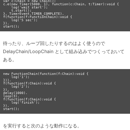
var c:Chain = new Chain();

c.e(new Timer(5000, 1), function(c:Chain, t:Timer):void {

    log('wait start');

    t.start();

}, TimerEvent.TIMER_COMPLETE).

f(function(f:FunctionChain):void {

    log('5 sec');

}).

待ったり、ループ回したりするのはよく使うので
DelayChain/LoopChain として組み込みでつくっておいて
ある。
new FunctionChain(function(f:Chain):void {

    log('1');

})).

f(function(f:Chain):void {

    log('2');

}).

delay(1000).

loop(3).

f(function(f:Chain):void {

    log('finish');

}).

を実行すると次のような動作になる。