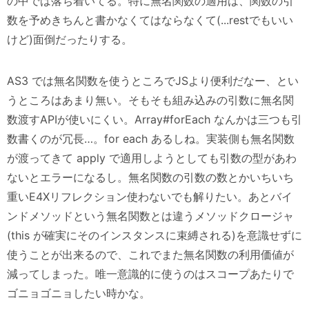
の中では落ち着いてる。特に無名関数の適用は、関数の引
数を予めきちんと書かなくてはならなくて(...restでもいい
けど)面倒だったりする。
AS3 では無名関数を使うところでJSより便利だなー、とい
うところはあまり無い。そもそも組み込みの引数に無名関
数渡すAPIが使いにくい。Array#forEach なんかは三つも引
数書くのが冗長…。for each あるしね。実装側も無名関数
が渡ってきて apply で適用しようとしても引数の型があわ
ないとエラーになるし。無名関数の引数の数とかいちいち
重いE4Xリフレクション使わないでも解りたい。あとバイ
ンドメソッドという無名関数とは違うメソッドクロージャ
(this が確実にそのインスタンスに束縛される)を意識せずに
使うことが出来るので、これでまた無名関数の利用価値が
減ってしまった。唯一意識的に使うのはスコープあたりで
ゴニョゴニョしたい時かな。