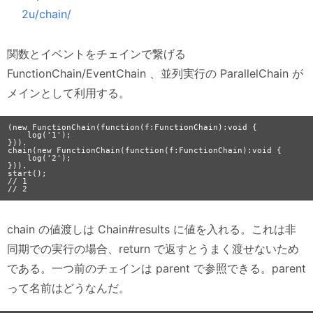
2u/chain/
関数とイベントをチェインで繋げる
FunctionChain/EventChain 、並列実行の ParallelChain が
メインとして利用する。
(new FunctionChain(function(f:FunctionChain):void {

    log('1');

})).

chain(new FunctionChain(function(f:FunctionChain):void {

    log('2');

})).

start();

// 1

chain の値渡しは Chain#results に値を入れる。これは非
同期での実行の場合、return で返すとうまく渡せないため
である。一つ前のチェインは parent で参照できる。parent
って名前はどうなんだ。