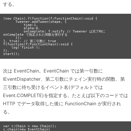
する。
(new Chain).f(function(f:FunctionChain):void {

      Tweener.addTween(shape, {

          time:1,

          alpha:0,

          onComplete: f.notify // Tweener は完了時に 
onComplete で指定された関数を実行する

      });

}, true). // 第二引数に true

f(function(f:FunctionChain):void {

    log('finish');

}).

次は EventChain。EventChain では第一引数に
IEventDispatcher、第二引数にチェイン実行時の関数、第
三引数に待ち受けるイベント名(デフォルトでは
Event.COMPLETE)を指定する。たとえば以下のコードでは
HTTP でデータ取得した後に FunctionChain が実行され
る。
var c:Chain = new Chain();

c.chain(new EventChain(
