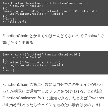
(new FunctionChain(function(f:FunctionChain):void {

    f.results = 'hello';

})).

chain(new FunctionChain(function(f:FunctionChain):void {

    log(f.parent.results + ' world')

})).

start();

FunctionChain とか書くのはめんどくさいので Chain#f で
繋げたりも出来る。
(new Chain).f(function(f:FunctionChain):void {

    f.results = 'hello';

}).

f(function(f:FunctionChain):void {

    log(f.parent.results + ' world')

}).

FunctionChain の第二引数には自分でこのチェインが終わ
ったか明示的に通知するよフラグをつけれれる。この場合
FunctionChain#notify() で通知できる。たとえば Tweener
の動作が終わったらチェインを進めたい場合は次のように