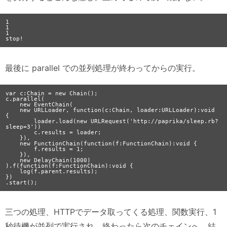
1

1

1

最後に parallel での並列処理が終わってからの実行。
var c:Chain = new Chain();

c.parallel(

    new EventChain(

    new URLLoader, function(c:Chain, loader:URLLoader):void 
{

        loader.load(new URLRequest('http://paprika/sleep.rb?
sleep=3'))

        c.results = loader;

    }),

    new FunctionChain(function(f:FunctionChain):void {

        f.results = 1;

    }),

    new DelayChain(1000)

).f(function(f:FunctionChain):void {

    log(f.parent.results);

})

三つの処理、HTTPでデータ取ってくる処理、関数実行、1
秒待機が並列で実行され、終わったら次のチェインへ。結