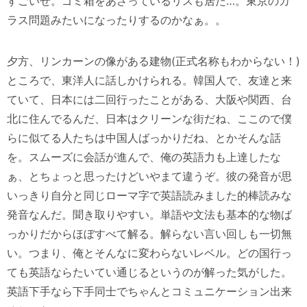
すごいぜ。ゴミ箱をあさっているリスも居た…。東京のカ
ラス問題みたいになったりするのかなぁ。。
夕方、リンカーンの像がある建物(正式名称もわからない！)
ところで、東洋人に話しかけられる。韓国人で、友達と来
ていて、日本には二回行ったことがある、大阪や関西、台
北に住んでるんだ、日本はクリーンな街だね、ここので僕
らに似てる人たちは中国人ばっかりだね、とかそんな話
を。スムーズに会話が進んで、俺の英語力も上達したな
ぁ、とちょっと思ったけどいやまて違うぞ。彼の発音が思
いっきり自分と同じローマ字で英語読みました的棒読みな
発音なんだ。聞き取りやすい。単語や文法も基本的な物ば
っかりだからほぼすべて解る。解らない言い回しも一切無
い。つまり、俺とそんなに変わらないレベル。どの国行っ
ても英語ならたいてい通じるというのが解った気がした。
英語下手なら下手同士でちゃんとコミュニケーション出来