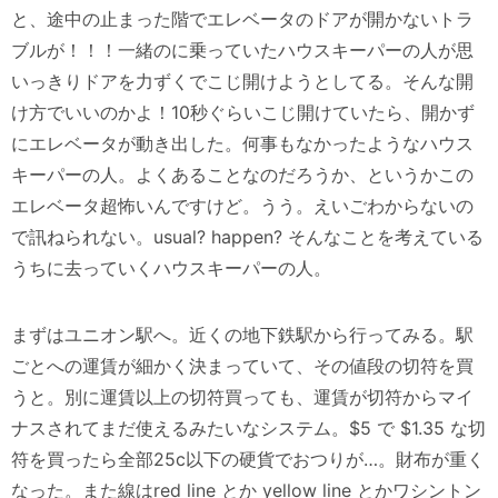
と、途中の止まった階でエレベータのドアが開かないトラ
ブルが！！！一緒のに乗っていたハウスキーパーの人が思
いっきりドアを力ずくでこじ開けようとしてる。そんな開
け方でいいのかよ！10秒ぐらいこじ開けていたら、開かず
にエレベータが動き出した。何事もなかったようなハウス
キーパーの人。よくあることなのだろうか、というかこの
エレベータ超怖いんですけど。うう。えいごわからないの
で訊ねられない。usual? happen? そんなことを考えている
うちに去っていくハウスキーパーの人。
まずはユニオン駅へ。近くの地下鉄駅から行ってみる。駅
ごとへの運賃が細かく決まっていて、その値段の切符を買
うと。別に運賃以上の切符買っても、運賃が切符からマイ
ナスされてまだ使えるみたいなシステム。$5 で $1.35 な切
符を買ったら全部25c以下の硬貨でおつりが…。財布が重く
なった。また線はred line とか yellow line とかワシントン