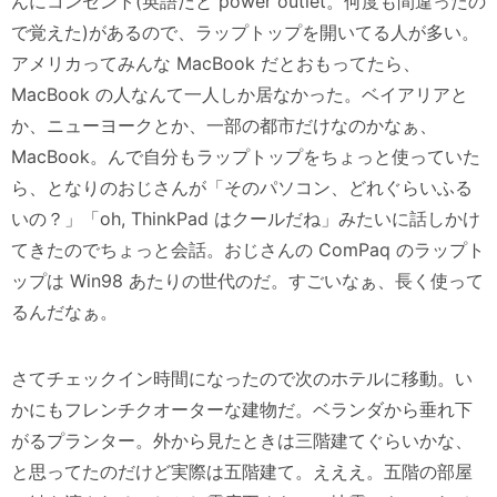
んにコンセント(英語だと power outlet。何度も間違ったの
で覚えた)があるので、ラップトップを開いてる人が多い。
アメリカってみんな MacBook だとおもってたら、
MacBook の人なんて一人しか居なかった。ベイアリアと
か、ニューヨークとか、一部の都市だけなのかなぁ、
MacBook。んで自分もラップトップをちょっと使っていた
ら、となりのおじさんが「そのパソコン、どれぐらいふる
いの？」「oh, ThinkPad はクールだね」みたいに話しかけ
てきたのでちょっと会話。おじさんの ComPaq のラップト
ップは Win98 あたりの世代のだ。すごいなぁ、長く使って
るんだなぁ。
さてチェックイン時間になったので次のホテルに移動。い
かにもフレンチクオーターな建物だ。ベランダから垂れ下
がるプランター。外から見たときは三階建てぐらいかな、
と思ってたのだけど実際は五階建て。えええ。五階の部屋