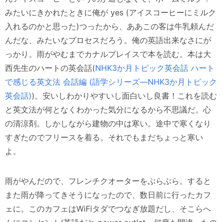
みたいにきかれたときに俺が yes (アイスコーヒーにミルク
入れるのかと思った)つったから、ああこの客は牛乳頼んだ
んだな、みたいなプロセスだろう。俺の英語出来なさにが
っかり。雨がやむまでカナルプレイスで本を読む。本は大
西先生のハートの英会話(
NHK3か月トピック英会話 ハート
で感じる英文法 会話編 (語学シリーズ―NHK3か月トピック
英会話)
)。安いしわかりやすいし面白いし良書！これを読む
と英文法が何となくわかった気分になるから不思議だ。心
の清涼剤。しかしながら建物の中は寒い。途中で寒くなり
すぎたのでフリースを着る。それでもまだちょっと寒い
よ。
雨がやんだので、フレンチクオーターをぶらぶら。すると
また雨が降ってきそうになったので、数日前に行ったカフ
ェに。このカフェはWiFiタダでつなぎ放題だし、そこらへ