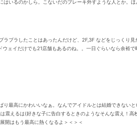
にはいるのかしら。こないだのブレーキ外すような人とか。ほ
ラブラしたことはあったんだけど、2F,3F などをじっくり
ドウェイだけでも21店舗もあるのね。。一日ぐらいなら余裕で
ぱり最高にかわいいなぁ。なんでアイドルとは結婚できないと
には足は震えるは(好きな子に告白するときのようなそんな震え！
 の展開はもう最高に熱くなるよ＞＜＞＜