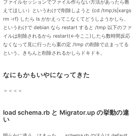
ファイルセッションでファイル作らない方法があったら教
えてほしい）というわけで削除しようと {cd /tmp;ls|xargs
rm -rf} したら ls がかえってこなくてどうしようかしら、
というわけで debian なら restart すると /tmp 以下のファ
イルは削除されるから restart(←今ここ)したら数時間反応
なくなって見に行ったら案の定 /tmp の削除で止まってる
という。きちんと削除されるかしらドキドキ。
なにもかもいやになってきた
＞＜＜＜
load schema.rb と Migrator.up の挙動の違
い
明らかに違う。はまった…。schema.rb のほうは default