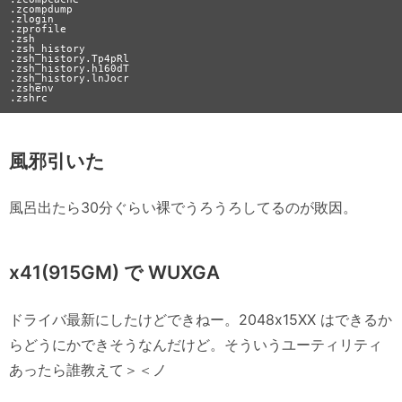
.zcompdump

.zlogin

.zprofile

.zsh

.zsh_history

.zsh_history.Tp4pRl

.zsh_history.h160dT

.zsh_history.lnJocr

.zshenv

風邪引いた
風呂出たら30分ぐらい裸でうろうろしてるのが敗因。
x41(915GM) で WUXGA
ドライバ最新にしたけどできねー。2048x15XX はできるか
らどうにかできそうなんだけど。そういうユーティリティ
あったら誰教えて＞＜ノ