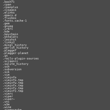
.bashrc

.cpan

.cpanplus

.cvspass

.elinks

.emacs.d

.fluxbox

.fonts.cache-1

.gem

.gnupg

.irbrc

.kde

.keychain

.khtmldrc

.lesshst

.links2

.mysql_history

.perlsh_history

.plagger

.plagger-planet

.qt

.rails-plugin-sources

.screenrc

.sqlite_history

.ssh

.subversion

.svk

.vim

.viminfo

.viminfo.tmp

.viminfw.tmp

.viminfx.tmp

.viminfy.tmp

.viminfz.tmp

.vimrc

.viper

.viper~

.vnc

.w3m

.wine

.zcompcache
