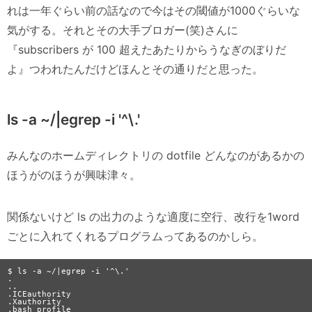
れは一年ぐらい前の話なので今はその閾値が1000ぐらいな
気がする。それとその大手ブロガー(笑)さんに
『subscribers が 100 超えたあたりからうなぎのぼりだ
よ』つわれたんだけどほんとその通りだと思った。
ls -a ~/|egrep -i '^\.'
みんなのホームディレクトリの dotfile どんなのがあるかの
ほうがのほうが興味津々。
関係ないけど ls の出力のような適度に空行、改行を1word
ごとに入れてくれるプログラムってあるのかしら。
$ ls -a ~/|egrep -i '^\.'

.

..

.ICEauthority

.Xauthority

.bash_profile
