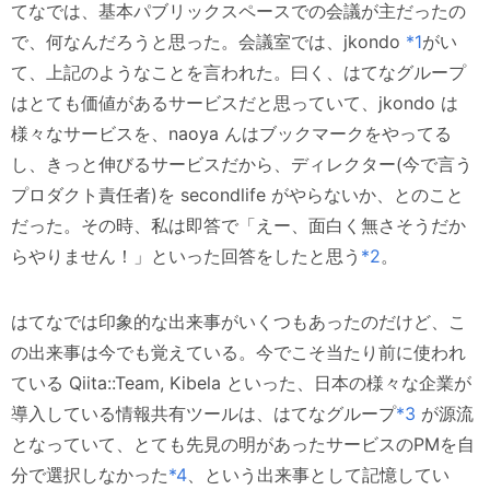
てなでは、基本パブリックスペースでの会議が主だったの
で、何なんだろうと思った。会議室では、jkondo
*1
がい
て、上記のようなことを言われた。曰く、はてなグループ
はとても価値があるサービスだと思っていて、jkondo は
様々なサービスを、naoya んはブックマークをやってる
し、きっと伸びるサービスだから、ディレクター(今で言う
プロダクト責任者)を secondlife がやらないか、とのこと
だった。その時、私は即答で「えー、面白く無さそうだか
らやりません！」といった回答をしたと思う
*2
。
はてなでは印象的な出来事がいくつもあったのだけど、こ
の出来事は今でも覚えている。今でこそ当たり前に使われ
ている Qiita::Team, Kibela といった、日本の様々な企業が
導入している情報共有ツールは、はてなグループ
*3
が源流
となっていて、とても先見の明があったサービスのPMを自
分で選択しなかった
*4
、という出来事として記憶してい