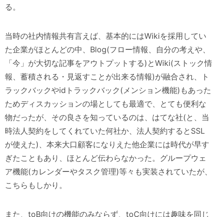
る。
当時の社内情報共有言えば、基本的にはWikiを採用してい
た企業がほとんどの中、Blog(フロー情報、自分の考えや、
「今」が大切な記事をアウトプットする)とWiki(ストック情
報、蓄積される・見返すことが出来る情報)が融合され、ト
ラックバックやidトラックバック(メンション機能)もあった
ためディスカッションの場としても最適で、とても便利な
物だったが、その良さを知っているのは、はてな社(と、当
時法人契約をしてくれていた何社か、法人契約するとSSL
が使えた)、本来大口顧客になりえた他企業には時代が早す
ぎたこともあり、ほとんど伝わらなかった。グループウェ
ア機能(カレンダーやタスク管理)等々も実装されていたが、
こちらもしかり。
また、toB向けの機能のみならず、toC向けには趣味を同じ