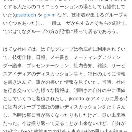
くする人たちのコミニュケーションの場としても提供して
いた(
g:subtech
や
g:vim
など、技術者が集まるグループも
いくつもあった)し、一般ユーザからするとそちらの顔とし
てのはてなグループの方が記憶に残って居るであろう。
はてな社内では、はてなグループは徹底的に利用されてい
て、技術仕様、日報、メモ書き、ミーティングアジェン
ダ〜議事、プレゼンテーション、社内告知、雑談、サービ
スアイディアのディスカッション等々、毎日のように情報
を書き込んで、誰かの書いた情報を見ていた。当時、社内
を行き交っていた様々な情報は、咀嚼され自分の中に価値
としていくつも蓄積されたし、jkondo がアメリカに居る時
に社内グループで屈託の無いディスカッションをたくさん
し、当時は毎日胃が痛くなったりもしたけど、良い出来事
だった。今は振り返って見ることが出来ないけど、自分が
20代半ば〜30歳前までの社会人青春時代の思い出が詰まっ