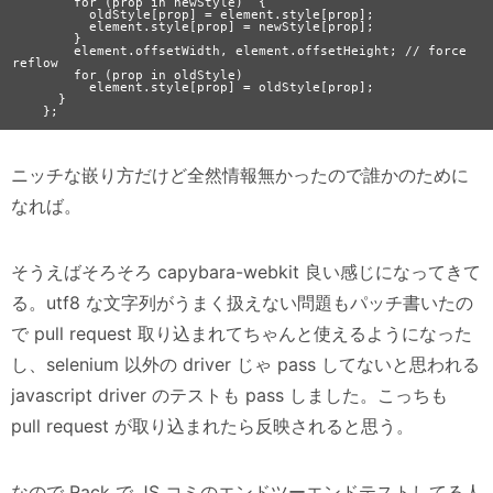
        for (prop in newStyle)  {

          oldStyle[prop] = element.style[prop];

          element.style[prop] = newStyle[prop];

        }

        element.offsetWidth, element.offsetHeight; // force 
reflow

        for (prop in oldStyle)

          element.style[prop] = oldStyle[prop];

      }

ニッチな嵌り方だけど全然情報無かったので誰かのために
なれば。
そうえばそろそろ capybara-webkit 良い感じになってきて
る。utf8 な文字列がうまく扱えない問題もパッチ書いたの
で pull request 取り込まれてちゃんと使えるようになった
し、selenium 以外の driver じゃ pass してないと思われる
javascript driver のテストも pass しました。こっちも
pull request が取り込まれたら反映されると思う。
なので Rack で JS コミのエンドツーエンドテストしてる人