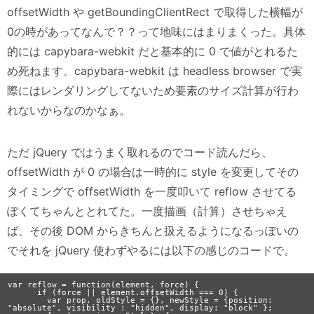
offsetWidth や getBoundingClientRect で取得した横幅が
0の時があってなんで？？って地味にはまりまくった。具体
的には capybara-webkit だと基本的に 0 で値がとれるた
め死ねます。capybara-webkit は headless browser で実
際にはレンダリングしてないため要素のサイズ計算が行わ
れないからなのかなぁ。
ただ jQuery ではうまく取れるのでコード読んだら、
offsetWidth が 0 の場合は一時的に style を変更してその
タイミングで offsetWidth を一度叩いて reflow させてる
ぽくてちゃんととれてた。一度描画（計算）させちゃえ
ば、その後 DOM からきちんと扱えるようになるっぽいの
でそれを jQuery 使わずやるには以下の感じのコードで。
var reflow = function(element, force) {

      if (force || element.offsetWidth === 0) {

        var prop, oldStyle = {}, newStyle = {position: 
"absolute", visibility : "hidden", display: "block" };
