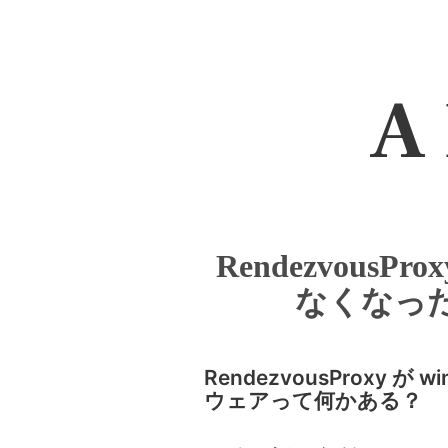
A 
RendezvousPr
なくなっ
RendezvousProxy 
ウェアって何かある？