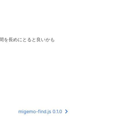
時間を長めにとると良いかも
migemo-find.js 0.1.0